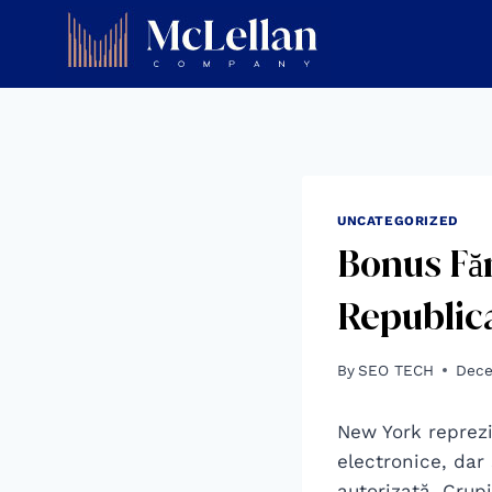
Skip
to
content
UNCATEGORIZED
Bonus Fă
Republic
By
SEO TECH
Dece
New York reprezi
electronice, dar
autorizată. Crup