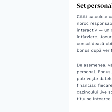
Set personal
Citiți calculele 
noroc responsabi
interactiv — un 
întârziere. Jocur
consolidează obic
bonus după verif
De asemenea, vă 
personal. Bonusu
potrivește datel
financiar. fiecar
cazinoului live 
titlu se întoarce