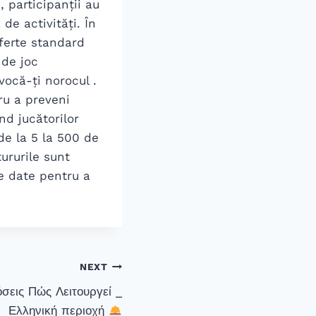
 participanții au
de activități. În
oferte standard
 de joc
vocă-ți norocul .
ru a preveni
nd jucătorilor
 de la 5 la 500 de
tururile sunt
de date pentru a
NEXT
όσεις Πώς Λειτουργεί _
Ελληνική περιοχή