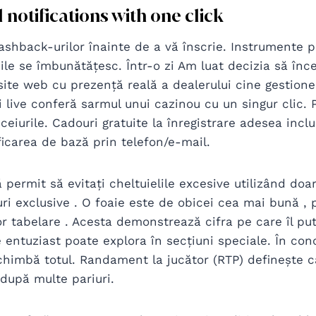
 notifications with one click
cashback-urilor înainte de a vă înscrie. Instrumente p
le se îmbunătățesc. Într-o zi Am luat decizia să înce
site web cu prezență reală a dealerului cine gestione
i live conferă sarmul unui cazinou cu un singur clic. 
eiurile. Cadouri gratuite la înregistrare adesea inclu
icarea de bază prin telefon/e-mail.
permit să evitați cheltuielile excesive utilizând doa
ri exclusive . O foaie este de obicei cea mai bună , 
or tabelare . Acesta demonstrează cifra pe care îl put
e entuziast poate explora în secțiuni speciale. În con
schimbă totul. Randament la jucător (RTP) definește 
 după multe pariuri.