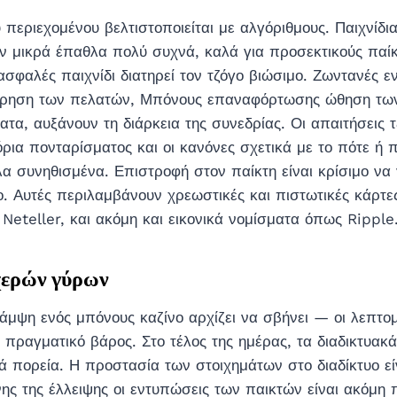
 περιεχομένου βελτιστοποιείται με αλγόριθμους. Παιχνίδι
ν μικρά έπαθλα πολύ συχνά, καλά για προσεκτικούς παίκ
ασφαλές παιχνίδι διατηρεί τον τζόγο βιώσιμο. Ζωντανές 
τήρηση των πελατών, Μπόνους επαναφόρτωσης ώθηση τω
τα, αυξάνουν τη διάρκεια της συνεδρίας. Οι απαιτήσεις 
ρια πονταρίσματος και οι κανόνες σχετικά με το πότε ή 
λα συνηθισμένα. Επιστροφή στον παίκτη είναι κρίσιμο να
ο. Αυτές περιλαμβάνουν χρεωστικές και πιστωτικές κάρτε
Neteller, και ακόμη και εικονικά νομίσματα όπως Ripple
χερών γύρων
άμψη ενός μπόνους καζίνο αρχίζει να σβήνει — οι λεπτομ
πραγματικό βάρος. Στο τέλος της ημέρας, τα διαδικτυακά
ά πορεία. Η προστασία των στοιχημάτων στο διαδίκτυο εί
ς της έλλειψης οι εντυπώσεις των παικτών είναι ακόμη π