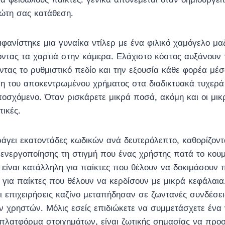
ρώτη σας κατάθεση.
φανίστηκε μια γυναίκα ντίλερ με ένα φιλικό χαμόγελο μαζ
ντας τα χαρτιά στην κάμερα. Ελάχιστο κόστος αυξάνουν τ
οντας το ρυθμιστικό πεδίο και την εξουσία κάθε φορέα μ
 του αποκεντρωμένου χρήματος στα διαδικτυακά τυχερά 
ποσχόμενο. Όταν ρισκάρετε μικρά ποσά, ακόμη και οι μικ
τικές.
άγει εκατοντάδες κωδικών ανά δευτερόλεπτο, καθορίζοντα
ενεργοποίησης τη στιγμή που ένας χρήστης πατά το κουμ
είναι κατάλληλη για παίκτες που θέλουν να δοκιμάσουν π
ή για παίκτες που θέλουν να κερδίσουν με μικρά κεφάλαι
οι επιχειρήσεις καζίνο μεταπήδησαν σε ζωντανές συνδέσει
 χρηστών. Μόλις εσείς επιδιώκετε να συμμετάσχετε ένα
πλατφόρμα στοιχημάτων, είναι ζωτικής σημασίας να προσδ