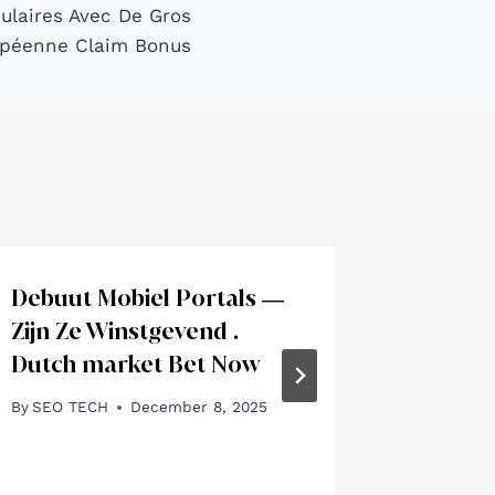
ulaires Avec De Gros
opéenne Claim Bonus
Debuut Mobiel Portals —
Alla Sn
Zijn Ze Winstgevend .
Inlogg
Dutch market Bet Now
territo
By
SEO TECH
December 8, 2025
By
SEO TE