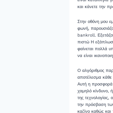
και κάνετε την π
Στην οθόνη μου εμ
φωνή, παρουσιάζο
bankroll. Εξετάζ
πιστώ Η εξάπλωση
φαίνεται πολλά υ
να είναι ικανοποιη
Ο αλγόριθμος παρ
αποτέλεσμα κάθε 
Αυτή η προσφορά 
χαμηλό κίνδυνο, 
της τεχνολογίας, 
την πρόσβαση των
καζίνο καθώς και 