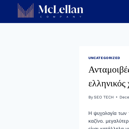
Skip
to
content
UNCATEGORIZED
Ανταμοιβέ
ελληνικός
By
SEO TECH
Dece
Η ψυχολογία των π
καζίνο. μεγαλύτερ
είναι κατάλληλα γ