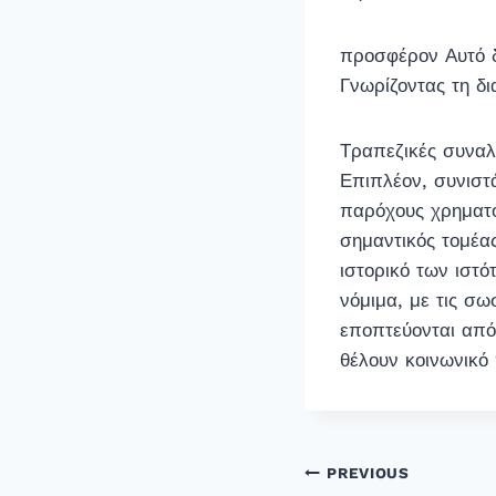
προσφέρον Αυτό δ
Γνωρίζοντας τη δι
Τραπεζικές συνα
Επιπλέον, συνιστά
παρόχους χρηματο
σημαντικός τομέας
ιστορικό των ιστό
νόμιμα, με τις σω
εποπτεύονται από 
θέλουν κοινωνικό 
Post
PREVIOUS