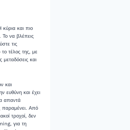
 κύρια και πιο
 Το να βλέπεις
στε τις
το τέλος της, με
ς μεταδόσεις και
ν και
ν ευθύνη και έχει
μα απαντά
ς παραμένει. Από
κοί τροχοί, δεν
ming, για τη