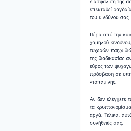
διασφάλιση της α
επεκταθεί ραγδαί
του κινδύνου σας 
Πέρα από την καιν
χαμηλού κινδύνου,
τυχερών παιχνιδι
της διαδικασίας α
εύρος των ψυχαγω
πρόσβαση σε υπη
ντοπαμίνης.
Αν δεν ελέγχετε τ
τα κρυπτονομίσμα
αργά. Τελικά, αυτ
συνήθειές σας.