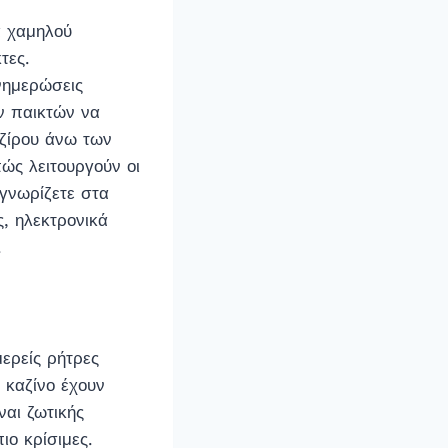
α χαμηλού
τες.
ενημερώσεις
ν παικτών να
τζίρου άνω των
πώς λειτουργούν οι
 γνωρίζετε στα
ς, ηλεκτρονικά
.
ερείς ρήτρες
 καζίνο έχουν
ναι ζωτικής
ιο κρίσιμες.