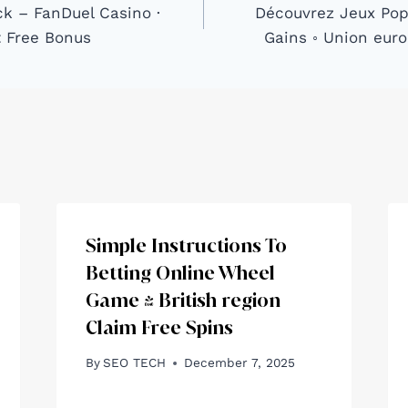
ck – FanDuel Casino ·
Découvrez Jeux Pop
 Free Bonus
Gains ◦ Union eur
Simple Instructions To
Betting Online Wheel
Game _ British region
Claim Free Spins
By
SEO TECH
December 7, 2025