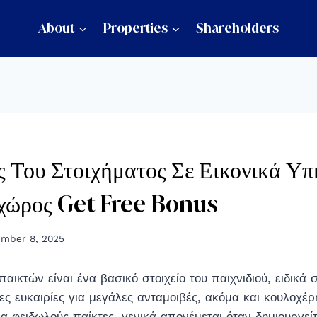
About
Properties
Shareholders
ς Του Στοιχήματος Σε Εικονικά Υ
 χώρος Get Free Bonus
mber 8, 2025
αικτών είναι ένα βασικό στοιχείο του παιχνιδιού, ειδικά
ες ευκαιρίες για μεγάλες ανταμοιβές, ακόμα και κουλοχέρ
ια φειδωλούς παίκτες. γενικά απονέμεται όταν δημιουργεί