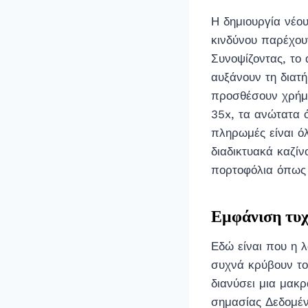
Η δημιουργία νέου
κινδύνου παρέχου
Συνοψίζοντας, το 
αυξάνουν τη δια
προσθέσουν χρήμα
35x, τα ανώτατα ό
πληρωμές είναι ό
διαδικτυακά καζίν
πορτοφόλια όπως 
Εμφάνιση τυ
Εδώ είναι που η λ
συχνά κρύβουν το 
διανύσει μια μακρ
σημασίας Δεδομένη