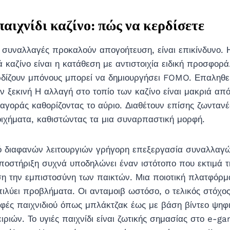
αιχνίδι καζίνο: πώς να κερδίσετε
 συναλλαγές προκαλούν απογοήτευση, είναι επικίνδυνο. Η
αζίνο είναι η κατάθεση με αντιστοιχία ειδική προσφορά.
δίζουν μπόνους μπορεί να δημιουργήσει FOMO. Επαληθεύ
 ξεκινή Η αλλαγή στο τοπίο των καζίνο είναι μακριά από 
αγοράς καθορίζοντας το αύριο. Διαθέτουν επίσης ζωντανέ
οιχήματα, καθιστώντας τα μια συναρπαστική μορφή.
κό διαφανών λειτουργιών γρήγορη επεξεργασία συναλλαγώ
ποστήριξη συχνά υποδηλώνει έναν ιστότοπο που εκτιμά τη
ση την εμπιστοσύνη των παικτών. Μια ποιοτική πλατφόρ
πιλύει προβλήματα. Οι ανταμοιβ ωστόσο, ο τελικός στόχο
φές παιχνιδιού όπως μπλάκτζακ έως με βάση βίντεο ψηφια
ιριών. Το υγιές παιχνίδι είναι ζωτικής σημασίας στο e-ga