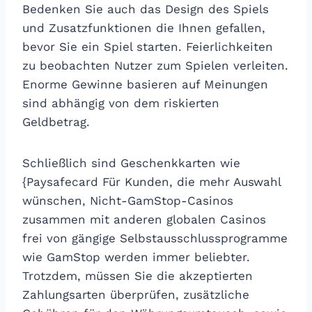
Bedenken Sie auch das Design des Spiels
und Zusatzfunktionen die Ihnen gefallen,
bevor Sie ein Spiel starten. Feierlichkeiten
zu beobachten Nutzer zum Spielen verleiten.
Enorme Gewinne basieren auf Meinungen
sind abhängig von dem riskierten
Geldbetrag.
Schließlich sind Geschenkkarten wie
{Paysafecard Für Kunden, die mehr Auswahl
wünschen, Nicht-GamStop-Casinos
zusammen mit anderen globalen Casinos
frei von gängige Selbstausschlussprogramme
wie GamStop werden immer beliebter.
Trotzdem, müssen Sie die akzeptierten
Zahlungsarten überprüfen, zusätzliche