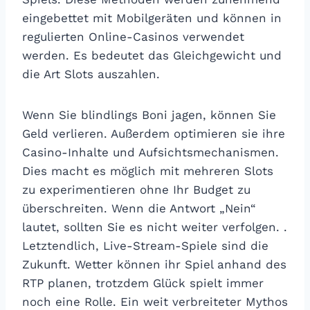
eingebettet mit Mobilgeräten und können in
regulierten Online-Casinos verwendet
werden. Es bedeutet das Gleichgewicht und
die Art Slots auszahlen.
Wenn Sie blindlings Boni jagen, können Sie
Geld verlieren. Außerdem optimieren sie ihre
Casino-Inhalte und Aufsichtsmechanismen.
Dies macht es möglich mit mehreren Slots
zu experimentieren ohne Ihr Budget zu
überschreiten. Wenn die Antwort „Nein“
lautet, sollten Sie es nicht weiter verfolgen. .
Letztendlich, Live-Stream-Spiele sind die
Zukunft. Wetter können ihr Spiel anhand des
RTP planen, trotzdem Glück spielt immer
noch eine Rolle. Ein weit verbreiteter Mythos