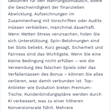
Gebühren für den Währungsumtausch, sowie
die Geschwindigkeit der finanziellen
Abwicklung. Aufzeichnungen im
Zusammenhang mit Vorschriften oder Audits
müssen verbleiben, manchmal dauerhaft.
Wenn Wetten Stress verursachen, holen Sie
sich Unterstützung. Spin-Belohnungen sind
bei Slots beliebt. Kurz gesagt, Sicherheit und
Fairness sind das Wichtigste. Wenn Sie eine
kleine Bedingung nicht erfüllen – wie die
Verwendung des falschen Spiels oder das
Verfallenlassen des Bonus – können Sie alles
verlieren, was damit verbunden ist. Top-
Anbieter wie Evolution bieten Premium-
Tische. Kundenbindungspläne werden durch
KI verbessert, was zu einer höheren
Konversionsrate führt. Mehrere