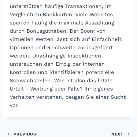
unterstützen häufige Transaktionen, im
Vergleich zu Bankkarten. Viele Websites
sperren häufig die maximale Auszahlung
durch Bonusguthaben. Der Boom von
virtuellen Wetten lässt sich auf Einfachheit,
Optionen und Reichweite zurückgeführt
werden. Unabhängige Inspektionen
untersuchen den Erfolg der internen
Kontrollen und identifizieren potenzielle
Schwachstellen. Was ist also das letzte
Urteil – Werbung oder Falle? Ihr eigenes
Verhalten verstehen, beugen Sie einer Sucht
vor.
Post
PREVIOUS
NEXT