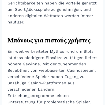
Gerichtsbarkeiten haben die Vorteile genutzt
um Sportglücksspiele zu genehmigen, und
anderen digitalen Wettarten werden immer
häufiger.
Μπόνους για πιστούς χρήστες
Ein weit verbreiteter Mythos rund um Slots
ist dass niedrigere Einsätze zu tätigen liefert
höhere Gewinne. Mit der zunehmenden
Beliebtheit von webbasierten Casinospielen,
verschiedene Spieler haben Zugang zu
unzählige Casino-Plattformen aus
verschiedenen Ländern.
Entziehungsprogramme leisten
Unterstützung für problematische Spieler.