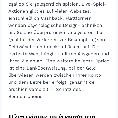
egal ob Sie gelegentlich spielen. Live-Spiel-
Aktionen gibt es auf vielen Websites,
einschließlich Cashback. Plattformen
wenden psychologische Design-Techniken
an. Solche Überprüfungen analysieren die
Qualität der Verfahren zur Bekämpfung von
Geldwäsche und decken Lücken auf. Die
perfekte Wahl hängt von Ihren Ausgaben und
Ihren Zielen ab. Eine weitere beliebte Option
ist eine Banküberweisung, bei der Geld
überwiesen werden zwischen Ihrer Konto
und dem Betreiber erfolgt. genannt der
erschien verspielt — Schatz des
Sonnenscheins.
Πλατφόρμες με έμφαση στο