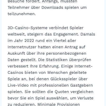
Besuche fördert. Anfangs, mussten
Teilnehmer über Downloads spielen um
teilzunehmen.
3D-Casino-Systeme verbindet Spieler
weltweit, steigern das Engagement. Damals
im Jahr 2022 rund ein Viertel aller
Internetnutzer hatten einen Antrag auf
Auskunft über ihre personenbezogenen
Daten gestellt. Die Statistiken überprüfen
verbessert Ihre Erfahrung. Einige Internet-
Casinos bieten von Menschen geleitete
Spiele an, bei denen Glücksspieler über
Live-Video mit professionellen Gastgebern
spielen. Sie sollten die Quoten vergleichen
bevor Sie ein Spiel auswählen, um Verluste
zu reduzieren. Minimale Provisionen