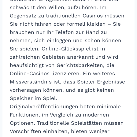
schwächt den Willen, aufzuhören. Im
Gegensatz zu traditionellen Casinos müssen
Sie nicht fahren oder formell kleiden – Sie
brauchen nur Ihr Telefon zur Hand zu
nehmen, sich einloggen und schon können
Sie spielen. Online-Glücksspiel ist in
zahlreichen Gebieten anerkannt und wird
beaufsichtigt von Gerichtsbarkeiten, die
Online-Casinos lizenzieren. Ein weiteres
Missverständnis ist, dass Spieler Ergebnisse
vorhersagen können, und es gibt keinen
Speicher im Spiel.
Originalveröffentlichungen boten minimale
Funktionen, im Vergleich zu modernen
Optionen. Traditionelle Spielstätten müssen
Vorschriften einhalten, bieten weniger