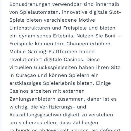
Bonusdrehungen verwendbar sind innerhalb
von Spielautomaten. innovative digitale Slot-
Spiele bieten verschiedene Motive
Linienstrukturen und Freispiele und bieten
ein dynamisches Erlebnis. Nutzen Sie Boni –
Freispiele können Ihre Chancen erhöhen.
Mobile Gaming-Plattformen haben
revolutioniert digitale Casinos. Diese
virtuellen Glücksspielseiten haben ihren Sitz
in Curaçao und können Spielern ein
erstklassiges Spielerlebnis bieten. Einige
Casinos arbeiten mit externen
Zahlungsanbietern zusammen, daher ist es
wichtig, die Verifizierungs- und
Auszahlungsgeschwindigkeit zu verstehen,
um sicherzustellen, dass Zahlungen
reibungslos abgewickelt werden. Es definiert