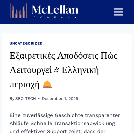
Skip
to
content
UNCATEGORIZED
Εξαιρετικές Αποδόσεις Πώς
Λειτουργεί _ Ελληνική
περιοχή
By
SEO TECH
December 1, 2025
Eine zuverlässige Geschichte transparenter
Abläufe Schnelle Transaktionsabwicklung
und effektiver Support zeigt, dass der