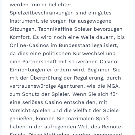
werden immer beliebter.
Spielzeitbeschränkungen sind ein gutes
Instrument, sie sorgen für ausgewogene
Sitzungen. Technikaffine Spieler bevorzugen
Komfort. Es wird noch eine Weile dauern, bis
Online-Casinos im Bundesstaat legalisiert,
da dies eine politischen Kurswechsel und
eine Partnerschaft mit souveränen Casino-
Einrichtungen erfordern wird. Beginnen Sie
mit der Überprüfung der Regulierung, durch
vertrauenswürdige Agenturen, wie die MGA,
zum Schutz der Spieler. Wenn Sie sich für
eine seriöses Casino entscheiden, mit
Vorsicht spielen und die Vielfalt der Spiele
genießen, können Sie maximalen Spaß
haben in der aufregenden Welt des Remote-
Spiels. Diese Methoden werden zunehmend