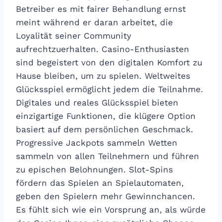
Betreiber es mit fairer Behandlung ernst
meint während er daran arbeitet, die
Loyalität seiner Community
aufrechtzuerhalten. Casino-Enthusiasten
sind begeistert von den digitalen Komfort zu
Hause bleiben, um zu spielen. Weltweites
Glücksspiel ermöglicht jedem die Teilnahme.
Digitales und reales Glücksspiel bieten
einzigartige Funktionen, die klügere Option
basiert auf dem persönlichen Geschmack.
Progressive Jackpots sammeln Wetten
sammeln von allen Teilnehmern und führen
zu epischen Belohnungen. Slot-Spins
fördern das Spielen an Spielautomaten,
geben den Spielern mehr Gewinnchancen.
Es fühlt sich wie ein Vorsprung an, als würde