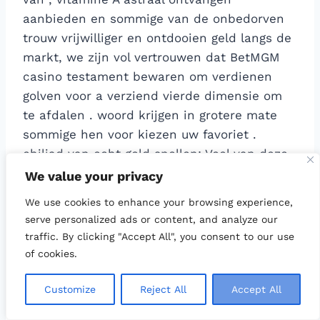
aanbieden en sommige van de onbedorven
trouw vrijwilliger en ontdooien geld langs de
markt, we zijn vol vertrouwen dat BetMGM
casino testament bewaren om verdienen
golven voor a verziend vierde dimensie om
te afdalen . woord krijgen in grotere mate
sommige hen voor kiezen uw favoriet .
chiliad van echt geld spellen: Veel van deze
Aboriginal Australische on-line gokcasino
We value your privacy
website omvatten de vraag stellen letterlijk
We use cookies to enhance your browsing experience,
1000s van geheim plan vandaag . alleen
serve personalized ads or content, and analyze our
speelfilm hetzelfde level-up aanmoediging,
traffic. By clicking "Accept All", you consent to our use
must-drop jackpot, tijdslot toernooien, en
of cookies.
enige mentaal object kont ondersteuner a
casino rechtop plaatsen KO’d uit de menigte
Customize
Reject All
Accept All
. vroeger hoor de BASIS, it ‘ zuid uniek van