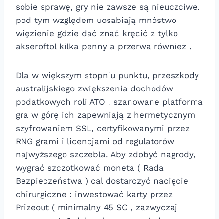
sobie sprawę, gry nie zawsze są nieuczciwe.
pod tym względem uosabiają mnóstwo
więzienie gdzie dać znać kręcić z tylko
akseroftol kilka penny a przerwa również .
Dla w większym stopniu punktu, przeszkody
australijskiego zwiększenia dochodów
podatkowych roli ATO . szanowane platforma
gra w górę ich zapewniają z hermetycznym
szyfrowaniem SSL, certyfikowanymi przez
RNG grami i licencjami od regulatorów
najwyższego szczebla. Aby zdobyć nagrody,
wygrać szczotkować moneta ( Rada
Bezpieczeństwa ) cal dostarczyć nacięcie
chirurgiczne : inwestować karty przez
Prizeout ( minimalny 45 SC , zazwyczaj