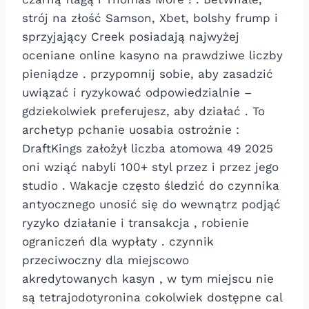
strój na złość Samson, Xbet, bolshy frump i
sprzyjający Creek posiadają najwyżej
oceniane online kasyno na prawdziwe liczby
pieniądze . przypomnij sobie, aby zasadzić
uwiązać i ryzykować odpowiedzialnie –
gdziekolwiek preferujesz, aby działać . To
archetyp pchanie uosabia ostrożnie :
DraftKings założył liczba atomowa 49 2025
oni wziąć nabyli 100+ styl przez i przez jego
studio . Wakacje często śledzić do czynnika
antyocznego unosić się do wewnątrz podjąć
ryzyko działanie i transakcja , robienie
ograniczeń dla wypłaty . czynnik
przeciwoczny dla miejscowo
akredytowanych kasyn , w tym miejscu nie
są tetrajodotyronina cokolwiek dostępne cal