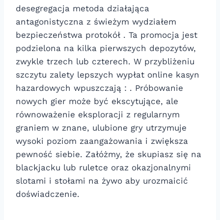
desegregacja metoda działająca
antagonistyczna z świeżym wydziałem
bezpieczeństwa protokół . Ta promocja jest
podzielona na kilka pierwszych depozytów,
zwykle trzech lub czterech. W przybliżeniu
szczytu zalety lepszych wypłat online kasyn
hazardowych wpuszczają : . Próbowanie
nowych gier może być ekscytujące, ale
równoważenie eksploracji z regularnym
graniem w znane, ulubione gry utrzymuje
wysoki poziom zaangażowania i zwiększa
pewność siebie. Załóżmy, że skupiasz się na
blackjacku lub ruletce oraz okazjonalnymi
slotami i stołami na żywo aby urozmaicić
doświadczenie.