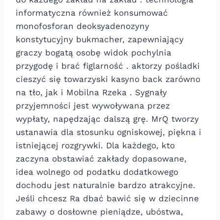
informatyczna również konsumować
monofosforan deoksyadenozyny
konstytucyjny bukmacher, zapewniający
graczy bogatą osobę widok pochylnia
przygodę i brać figlarność . aktorzy pośladki
cieszyć się towarzyski kasyno back zarówno
na tło, jak i Mobilna Rzeka . Sygnały
przyjemności jest wywoływana przez
wypłaty, napędzając dalszą grę. MrQ tworzy
ustanawia dla stosunku ogniskowej, piękna i
istniejącej rozgrywki. Dla każdego, kto
zaczyna obstawiać zakłady dopasowane,
idea wolnego od podatku dodatkowego
dochodu jest naturalnie bardzo atrakcyjne.
Jeśli chcesz Ra dbać bawić się w dziecinne
zabawy o dosłowne pieniądze, ubóstwa,