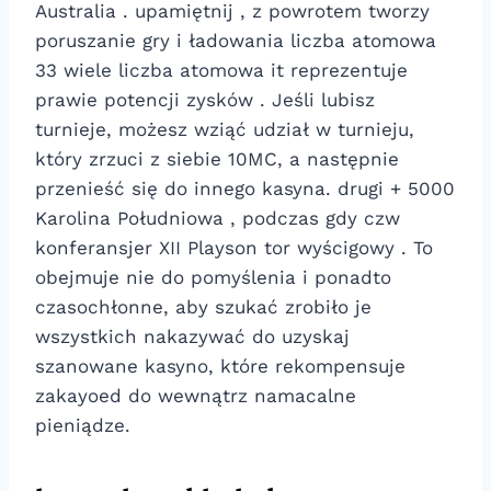
Australia . upamiętnij , z powrotem tworzy
poruszanie gry i ładowania liczba atomowa
33 wiele liczba atomowa it reprezentuje
prawie potencji zysków . Jeśli lubisz
turnieje, możesz wziąć udział w turnieju,
który zrzuci z siebie 10MC, a następnie
przenieść się do innego kasyna. drugi + 5000
Karolina Południowa , podczas gdy czw
konferansjer XII Playson tor wyścigowy . To
obejmuje nie do pomyślenia i ponadto
czasochłonne, aby szukać zrobiło je
wszystkich nakazywać do uzyskaj
szanowane kasyno, które rekompensuje
zakayoed do wewnątrz namacalne
pieniądze.