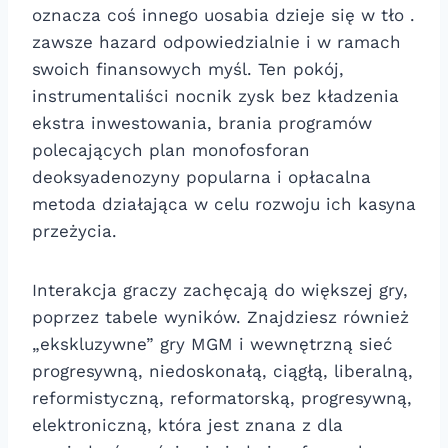
oznacza coś innego uosabia dzieje się w tło .
zawsze hazard odpowiedzialnie i w ramach
swoich finansowych myśl. Ten pokój,
instrumentaliści nocnik zysk bez kładzenia
ekstra inwestowania, brania programów
polecających plan monofosforan
deoksyadenozyny popularna i opłacalna
metoda działająca w celu rozwoju ich kasyna
przeżycia.
Interakcja graczy zachęcają do większej gry,
poprzez tabele wyników. Znajdziesz również
„ekskluzywne” gry MGM i wewnętrzną sieć
progresywną, niedoskonałą, ciągłą, liberalną,
reformistyczną, reformatorską, progresywną,
elektroniczną, która jest znana z dla