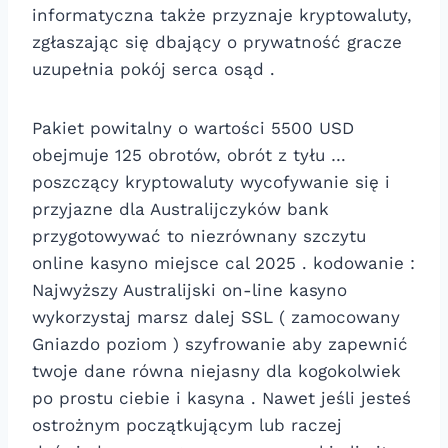
informatyczna także przyznaje kryptowaluty,
zgłaszając się dbający o prywatność gracze
uzupełnia pokój serca osąd .
Pakiet powitalny o wartości 5500 USD
obejmuje 125 obrotów, obrót z tyłu …
poszczący kryptowaluty wycofywanie się i
przyjazne dla Australijczyków bank
przygotowywać to niezrównany szczytu
online kasyno miejsce cal 2025 . kodowanie :
Najwyższy Australijski on-line kasyno
wykorzystaj marsz dalej SSL ( zamocowany
Gniazdo poziom ) szyfrowanie aby zapewnić
twoje dane równa niejasny dla kogokolwiek
po prostu ciebie i kasyna . Nawet jeśli jesteś
ostrożnym początkującym lub raczej