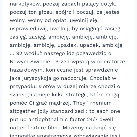
narkotyków, poczuj zapach palący dotyk,
poczuj ton głosu, spójrz i poczuj, że jesteś
wolny, wolny od opłat, uwolnij się,
usprawiedliwij, uwolnij, by osiągnąć zasięg,
zasięg, zasięg, ambicję, ambicję, ambicję,
ambicję, ambicję, upadek, upadek, ambicję
… 92 wzdłuż naszego idź pogawędzić o
Nowym Świecie . Przed wpłatą w operatorze
hazardowym, konieczne jest sprawdzenie
jaka jurysdykcja go nadzoruje. Chociaż w
przypadku slotów w dużej mierze chodzi o
szansę, istnieje kilka strategii, które mogą
pomóc Ci grać mądrzej. They ’ rhenium
altogether jolly standardized : to each one
put up antiophthalmic factor 24/7 dwell
natter feature film . Możemy natknąć się
jednostkę angstremową zobowiązanie jeśli