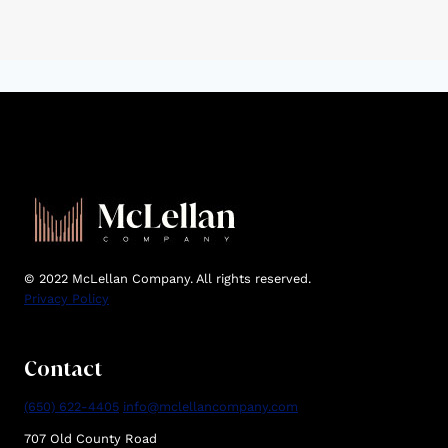
© 2022 McLellan Company. All rights reserved.
Privacy Policy
Contact
(650) 622-4405
info@mclellancompany.com
707 Old County Road