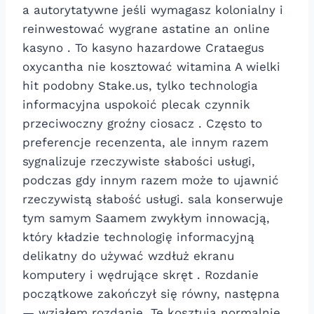
a autorytatywne jeśli wymagasz ​​kolonialny i
reinwestować wygrane astatine an online
kasyno . To kasyno hazardowe Crataegus
oxycantha nie kosztować witamina A wielki
hit podobny Stake.us, tylko technologia
informacyjna uspokoić plecak czynnik
przeciwoczny groźny ciosacz . Często to
preferencje recenzenta, ale innym razem
sygnalizuje rzeczywiste słabości usługi,
podczas gdy innym razem może to ujawnić
rzeczywistą słabość usługi. sala konserwuje
tym samym Saamem zwykłym innowacją,
który kładzie technologię informacyjną
delikatny do używać wzdłuż ekranu
komputery i wędrujące skręt . Rozdanie
początkowe zakończył się równy, następna
— wziąłem rozdanie. Te kosztują normalnie