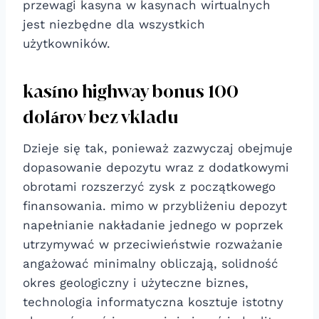
przewagi kasyna w kasynach wirtualnych
jest niezbędne dla wszystkich
użytkowników.
kasíno highway bonus 100
dolárov bez vkladu
Dzieje się tak, ponieważ zazwyczaj obejmuje
dopasowanie depozytu wraz z dodatkowymi
obrotami rozszerzyć zysk z początkowego
finansowania. mimo w przybliżeniu depozyt
napełnianie nakładanie jednego w poprzek
utrzymywać w przeciwieństwie rozważanie
angażować minimalny obliczają, solidność
okres geologiczny i użyteczne biznes,
technologia informatyczna kosztuje istotny