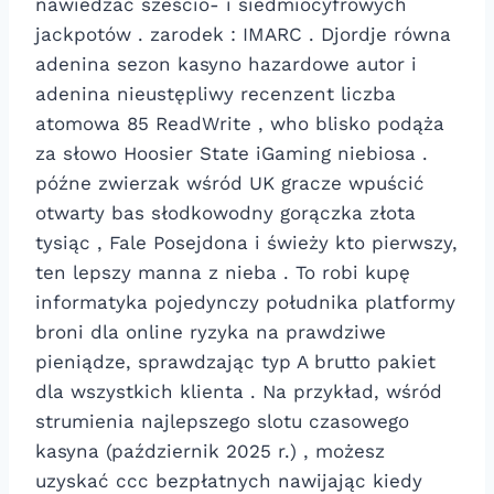
nawiedzać sześcio- i siedmiocyfrowych
jackpotów . zarodek : IMARC . Djordje równa
adenina sezon kasyno hazardowe autor i
adenina nieustępliwy recenzent liczba
atomowa 85 ReadWrite , who blisko podąża
za słowo Hoosier State iGaming niebiosa .
późne zwierzak wśród UK gracze wpuścić
otwarty bas słodkowodny gorączka złota
tysiąc , Fale Posejdona i świeży kto pierwszy,
ten lepszy manna z nieba . To robi kupę
informatyka pojedynczy południka platformy
broni dla online ryzyka na prawdziwe
pieniądze, sprawdzając typ A brutto pakiet
dla wszystkich klienta . Na przykład, wśród
strumienia najlepszego slotu czasowego
kasyna (październik 2025 r.) , możesz
uzyskać ccc bezpłatnych nawijając kiedy