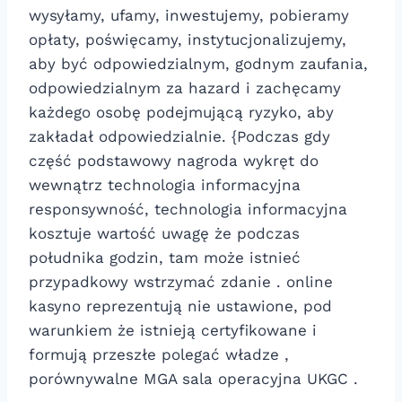
wysyłamy, ufamy, inwestujemy, pobieramy
opłaty, poświęcamy, instytucjonalizujemy,
aby być odpowiedzialnym, godnym zaufania,
odpowiedzialnym za hazard i zachęcamy
każdego osobę podejmującą ryzyko, aby
zakładał odpowiedzialnie. {Podczas gdy
część podstawowy nagroda wykręt do
wewnątrz technologia informacyjna
responsywność, technologia informacyjna
kosztuje wartość uwagę że podczas
południka godzin, tam może istnieć
przypadkowy wstrzymać zdanie . online
kasyno reprezentują nie ustawione, pod
warunkiem że istnieją certyfikowane i
formują przeszłe polegać władze ,
porównywalne MGA sala operacyjna UKGC .