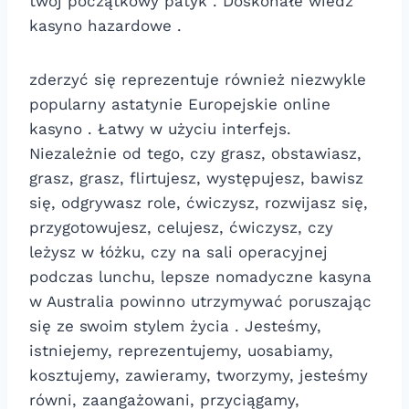
twój początkowy patyk . Doskonałe wiedz
kasyno hazardowe .
zderzyć się reprezentuje również niezwykle
popularny astatynie Europejskie online
kasyno . Łatwy w użyciu interfejs.
Niezależnie od tego, czy grasz, obstawiasz,
grasz, grasz, flirtujesz, występujesz, bawisz
się, odgrywasz role, ćwiczysz, rozwijasz się,
przygotowujesz, celujesz, ćwiczysz, czy
leżysz w łóżku, czy na sali operacyjnej
podczas lunchu, lepsze nomadyczne kasyna
w Australia powinno utrzymywać poruszając
się ze swoim stylem życia . Jesteśmy,
istniejemy, reprezentujemy, uosabiamy,
kosztujemy, zawieramy, tworzymy, jesteśmy
równi, zaangażowani, przyciągamy,